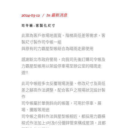
2024-03-12
In
最新消息
司令帳-客製化尺寸
此案為客戶依場地面寬、階梯高低差等需求，客
製尺寸製作司令帳一組
與原有的力霸屋型帳結合為晴雨走廊使用
感謝新北市政府警局，向我司先後訂購司令帳及
力霸屋型帳用以架設停車場至辦公室的晴雨走
道!!!
此司令帳經多次反覆現場測量、修改尺寸及高低
差之腳高作法調整，配合客戶之現場狀況設計製
作
司令帳屬於單側斜向的帳篷，可用於停車、展
場、攤販等用途
司令帳之骨料作法與屋型帳相近，都採用力霸橫
樑式作法加上1吋及6分鍍鋅管來構成屋頂，且都