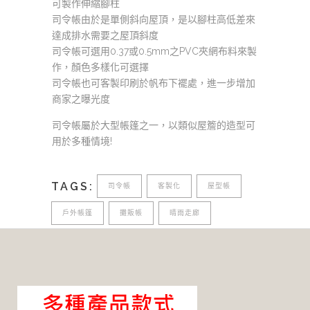
可製作伸縮腳柱
司令帳由於是單側斜向屋頂，是以腳柱高低差來
達成排水需要之屋頂斜度
司令帳可選用0.37或0.5mm之PVC夾網布料來製
作，顏色多樣化可選擇
司令帳也可客製印刷於帆布下襬處，進一步增加
商家之曝光度
司令帳屬於大型帳篷之一，以類似屋簷的造型可
用於多種情境!
TAGS:
司令帳
客製化
屋型帳
戶外帳篷
攤販帳
晴雨走廊