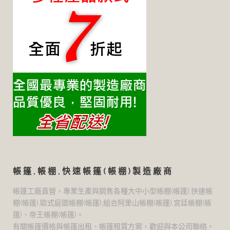
帳篷,帳棚,快速帳篷(帳棚)製造廠商
帳篷工廠直營，專業生產與銷售各種大中小型帳棚(帳篷),快速帳
棚(帳篷),歐式庭園帳棚(帳篷),組合阿里山帳棚(帳篷),宮廷帳棚(帳
篷)、帝王帳棚(帳篷)。
有關帳篷價格與帳篷出租、帳篷租賃方案，歡迎與本公司聯絡。