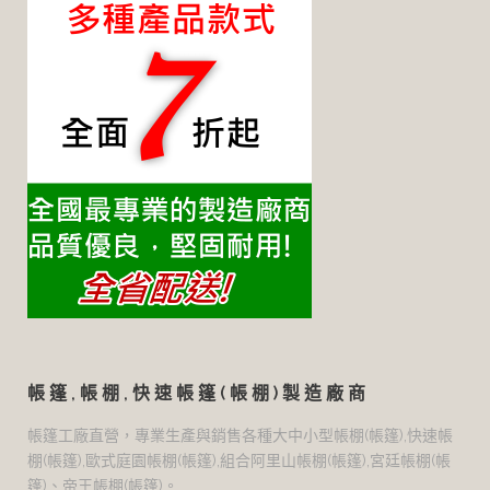
帳篷,帳棚,快速帳篷(帳棚)製造廠商
帳篷工廠直營，專業生產與銷售各種大中小型帳棚(帳篷),快速帳
棚(帳篷),歐式庭園帳棚(帳篷),組合阿里山帳棚(帳篷),宮廷帳棚(帳
篷)、帝王帳棚(帳篷)。