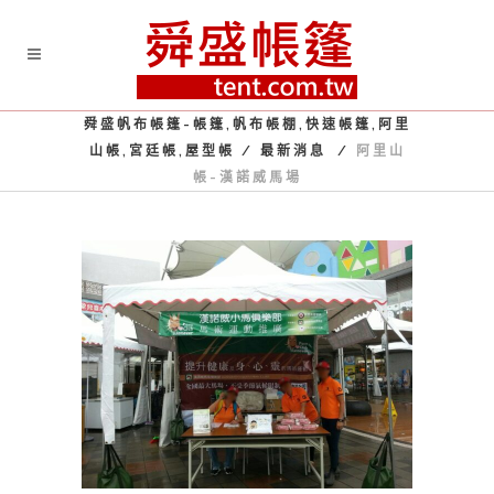
舜盛帆布帳篷-帳篷,帆布帳棚,快速帳篷,阿里
山帳,宮廷帳,屋型帳
/
最新消息
/
阿里山
帳-漢諾威馬場