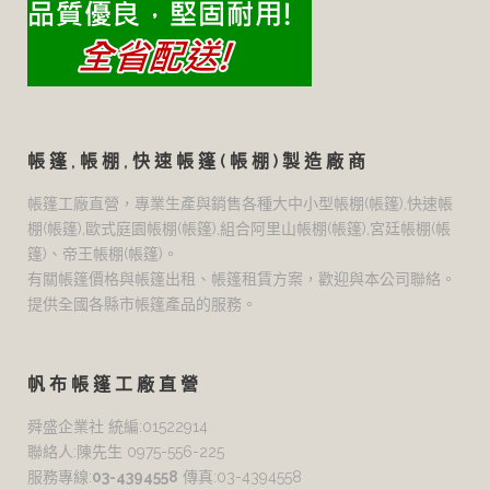
帳篷,帳棚,快速帳篷(帳棚)製造廠商
帳篷工廠直營，專業生產與銷售各種大中小型帳棚(帳篷),快速帳
棚(帳篷),歐式庭園帳棚(帳篷),組合阿里山帳棚(帳篷),宮廷帳棚(帳
篷)、帝王帳棚(帳篷)。
有關帳篷價格與帳篷出租、帳篷租賃方案，歡迎與本公司聯絡。
提供全國各縣市帳篷產品的服務。
帆布帳篷工廠直營
舜盛企業社 統編:01522914
聯絡人:陳先生 0975-556-225
服務專線:
03-4394558
傳真:03-4394558