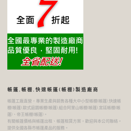
帳篷,帳棚,快速帳篷(帳棚)製造廠商
帳篷工廠直營，專業生產與銷售各種大中小型帳棚(帳篷),快速帳
棚(帳篷),歐式庭園帳棚(帳篷),組合阿里山帳棚(帳篷),宮廷帳棚(帳
篷)、帝王帳棚(帳篷)。
有關帳篷價格與帳篷出租、帳篷租賃方案，歡迎與本公司聯絡。
提供全國各縣市帳篷產品的服務。