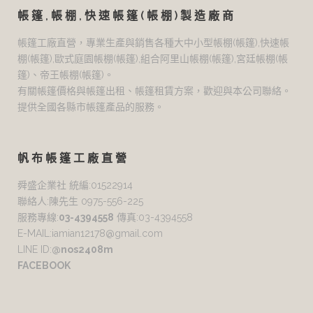
帳篷,帳棚,快速帳篷(帳棚)製造廠商
帳篷工廠直營，專業生產與銷售各種大中小型帳棚(帳篷),快速帳
棚(帳篷),歐式庭園帳棚(帳篷),組合阿里山帳棚(帳篷),宮廷帳棚(帳
篷)、帝王帳棚(帳篷)。
有關帳篷價格與帳篷出租、帳篷租賃方案，歡迎與本公司聯絡。
提供全國各縣市帳篷產品的服務。
帆布帳篷工廠直營
舜盛企業社 統編:01522914
聯絡人:陳先生 0975-556-225
服務專線:
03-4394558
傳真:03-4394558
E-MAIL:iamian12178@gmail.com
LINE ID:
@nos2408m
FACEBOOK