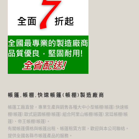
帳篷,帳棚,快速帳篷(帳棚)製造廠商
帳篷工廠直營，專業生產與銷售各種大中小型帳棚(帳篷),快速帳
棚(帳篷),歐式庭園帳棚(帳篷),組合阿里山帳棚(帳篷),宮廷帳棚(帳
篷)、帝王帳棚(帳篷)。
有關帳篷價格與帳篷出租、帳篷租賃方案，歡迎與本公司聯絡。
提供全國各縣市帳篷產品的服務。