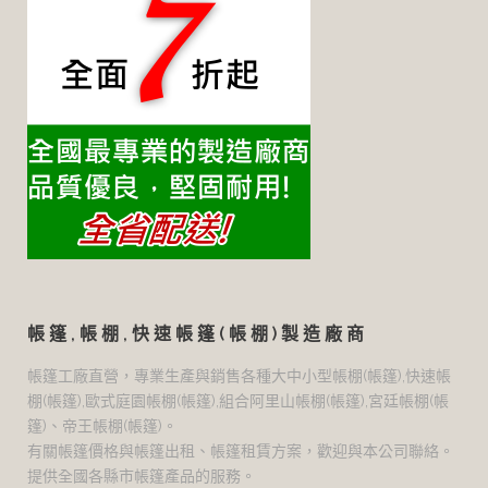
帳篷,帳棚,快速帳篷(帳棚)製造廠商
帳篷工廠直營，專業生產與銷售各種大中小型帳棚(帳篷),快速帳
棚(帳篷),歐式庭園帳棚(帳篷),組合阿里山帳棚(帳篷),宮廷帳棚(帳
篷)、帝王帳棚(帳篷)。
有關帳篷價格與帳篷出租、帳篷租賃方案，歡迎與本公司聯絡。
提供全國各縣市帳篷產品的服務。