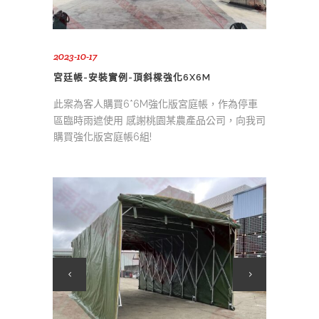
2023-10-17
宮廷帳-安裝實例-頂斜樑強化6X6M
此案為客人購買6*6M強化版宮庭帳，作為停車
區臨時雨遮使用 感謝桃園某農產品公司，向我司
購買強化版宮庭帳6組!