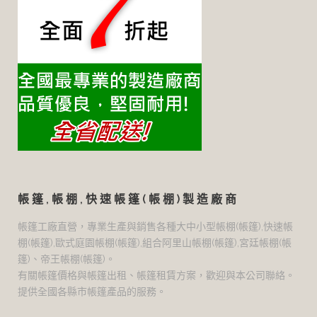
帳篷,帳棚,快速帳篷(帳棚)製造廠商
帳篷工廠直營，專業生產與銷售各種大中小型帳棚(帳篷),快速帳
棚(帳篷),歐式庭園帳棚(帳篷),組合阿里山帳棚(帳篷),宮廷帳棚(帳
篷)、帝王帳棚(帳篷)。
有關帳篷價格與帳篷出租、帳篷租賃方案，歡迎與本公司聯絡。
提供全國各縣市帳篷產品的服務。