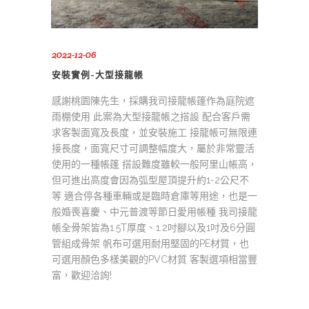
2022-12-06
安裝實例-大型接龍帳
感謝桃園陳先生，採購我司接龍帳篷作為庭院遮
雨棚使用 此案為大型接龍帳之搭設 配合客戶需
求客製面寬及長度，並安裝施工 接龍帳可無限連
接長度，面寬尺寸可調整幅度大，屬於非常靈活
使用的一種帳篷 搭設難度雖較一般阿里山帳高，
但可進出高度會因為弧型屋頂提升約1-2公尺不
等 適合停各種車輛或是臨時倉庫等用途，也是一
般婚喪喜慶、中元普渡等節日愛用帳種 我司接龍
帳全骨架皆為1.5T厚度、1.2吋腳以及1吋及6分圓
管組成骨架 帆布可選用耐用堅固的PE材質，也
可選用顏色多樣美觀的PVC材質 客製選項相當豐
富，歡迎洽詢!