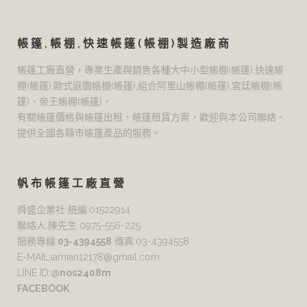
帳篷,帳棚,快速帳篷(帳棚)製造廠商
帳篷工廠直營，專業生產與銷售各種大中小型帳棚(帳篷),快速帳
棚(帳篷),歐式庭園帳棚(帳篷),組合阿里山帳棚(帳篷),宮廷帳棚(帳
篷)、帝王帳棚(帳篷)。
有關帳篷價格與帳篷出租、帳篷租賃方案，歡迎與本公司聯絡。
提供全國各縣市帳篷產品的服務。
帆布帳篷工廠直營
舜盛企業社 統編:01522914
聯絡人:陳先生 0975-556-225
服務專線:
03-4394558
傳真:03-4394558
E-MAIL:iamian12178@gmail.com
LINE ID:
@nos2408m
FACEBOOK